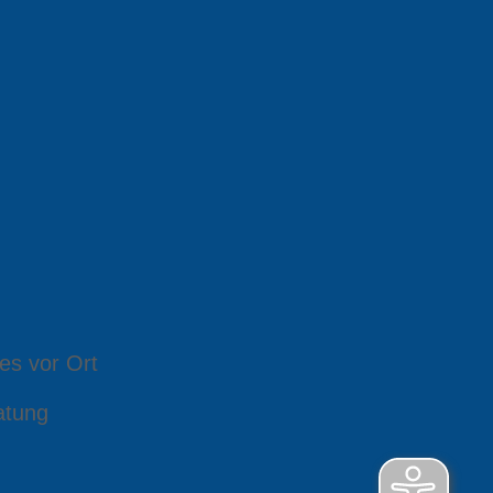
es vor Ort
atung