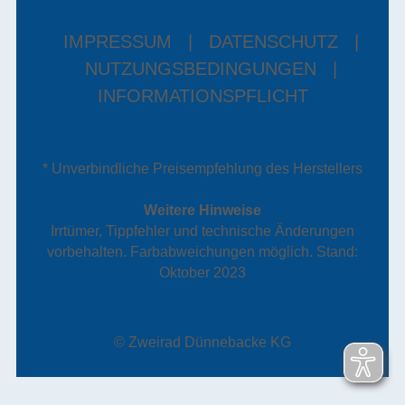
IMPRESSUM
|
DATENSCHUTZ
|
NUTZUNGSBEDINGUNGEN
|
INFORMATIONSPFLICHT
* Unverbindliche Preisempfehlung des Herstellers
Weitere Hinweise
Irrtümer, Tippfehler und technische Änderungen
vorbehalten. Farbabweichungen möglich. Stand:
Oktober 2023
© Zweirad Dünnebacke KG