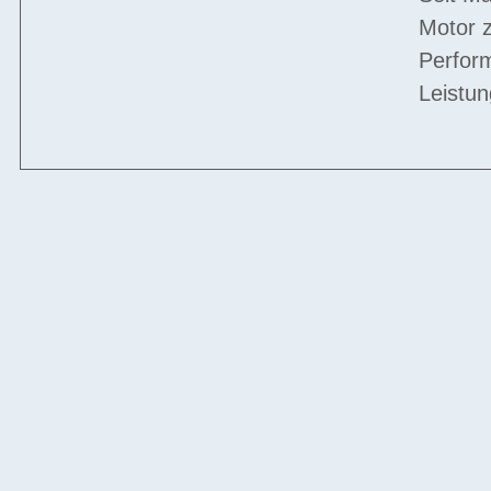
Motor z
Perfor
Leistun