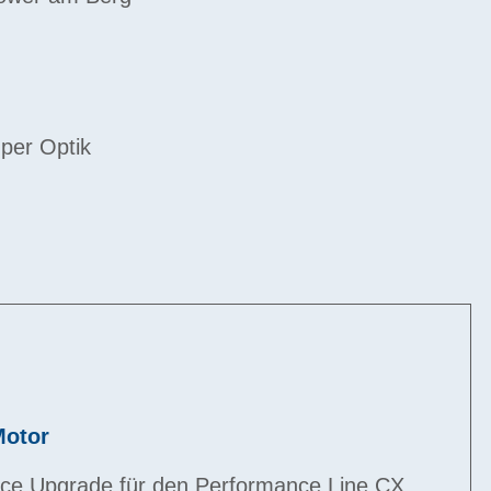
per Optik
Motor
nce Upgrade für den Performance Line CX