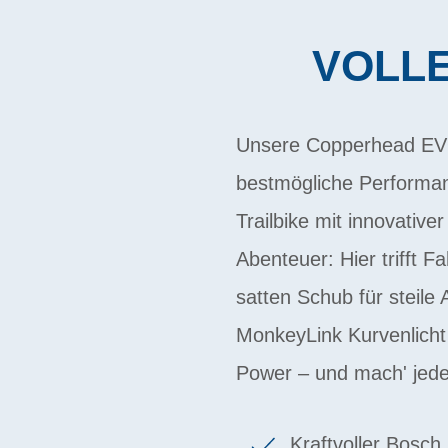
VOLLE
Unsere Copperhead EVO 
bestmögliche Performan
Trailbike mit innovative
Abenteuer: Hier trifft 
satten Schub für steil
MonkeyLink Kurvenlicht u
Power – und mach' jede
Kraftvoller Bosc