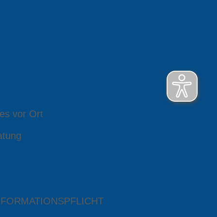
es vor Ort
atung
NFORMATIONSPFLICHT